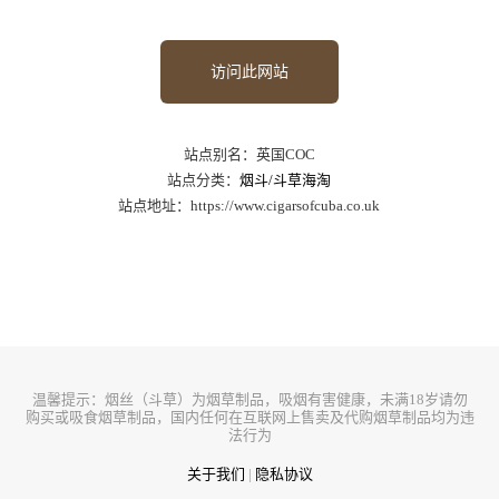
访问此网站
站点别名：英国COC
站点分类：
烟斗/斗草海淘
站点地址：https://www.cigarsofcuba.co.uk
温馨提示：烟丝（斗草）为烟草制品，吸烟有害健康，未满18岁请勿
购买或吸食烟草制品，国内任何在互联网上售卖及代购烟草制品均为违
法行为
关于我们
|
隐私协议