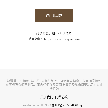
访问此网站
站点分类：
烟斗/斗草海淘
站点地址：https://emersonscigars.com
温馨提示：烟丝（斗草）为烟草制品，吸烟有害健康，未满18岁请勿
购买或吸食烟草制品，国内任何在互联网上售卖及代购烟草制品均为违
法行为
关于我们
|
隐私协议
Yandouke.net © 2023
鲁ICP备2022040481号-8