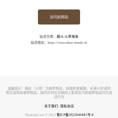
访问此网站
站点分类：
烟斗/斗草海淘
站点地址：https://www.tabac-trends.ch
温馨提示：烟丝（斗草）为烟草制品，吸烟有害健康，未满18岁请勿
购买或吸食烟草制品，国内任何在互联网上售卖及代购烟草制品均为违
法行为
关于我们
|
隐私协议
Yandouke.net © 2023
鲁ICP备2022040481号-8